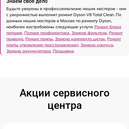
Знаем свое дело
Будьте уверены в профессионализме наших мастеров - они
с уверенностью выполнят ремонт Dyson V8 Total Clean. По
данным наших мастеров в Москве по ремонту Dyson,
наиболее востребованы следующие услуги:
Ремонт блока
питания
,
Полная профилактика
,
Замена фильтров
,
Ремонт
привода
,
Ремонт помпы
,
Замена комплекта щеток
,
Ремонт
платы управления (восстановление)
,
Замена корпуса
,
Замена аккумулятора
,
Прошивка
.
Акции сервисного
центра