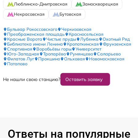
Люблинско-Дмитровская
Замоскворецкая
Некрасовская
Бутовская
Бульвар Рокоссовского
Черкизовская
Преображенская площадь
Красносельская
Красные Ворота
Чистые пруды
Лубянка
Охотный Ряд
Библиотека имени Ленина
Кропоткинская
Фрунзенская
Спортивная
Воробьёвы горы
Университет
Юго-Западная
Тропарёво
Румянцево
Саларьево
Филатов Луг
Прокшино
Ольховая
Новомосковская
Потапово
Не нашли свою станцию?
Оставить заявку
Ответы на популярные