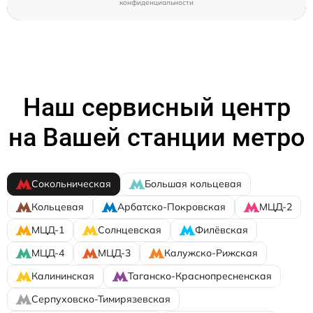
конфиденциальности
Наш сервисный центр
на Вашей станции метро
Сокольническая
Большая кольцевая
Кольцевая
Арбатско-Покровская
МЦД-2
МЦД-1
Солнцевская
Филёвская
МЦД-4
МЦД-3
Калужско-Рижская
Калининская
Таганско-Краснопресненская
Серпуховско-Тимирязевская