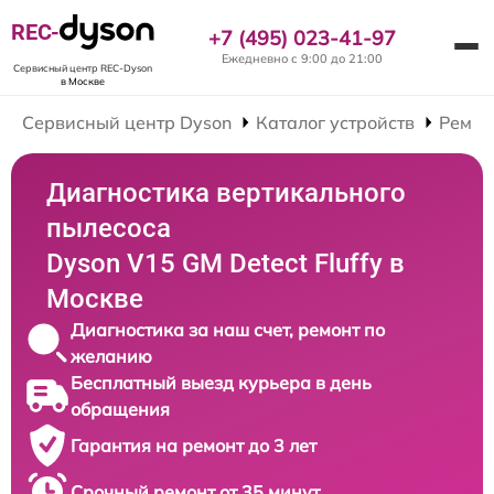
REC-
+7 (495) 023-41-97
Ежедневно с 9:00 до 21:00
Сервисный центр REC-Dyson
в Москве
Сервисный центр Dyson
Каталог устройств
Ремон
Диагностика вертикального
пылесоса
Dyson V15 GM Detect Fluffy в
Москве
Диагностика за наш счет, ремонт по
желанию
Бесплатный выезд курьера в день
обращения
Гарантия на ремонт до 3 лет
Срочный ремонт от 35 минут