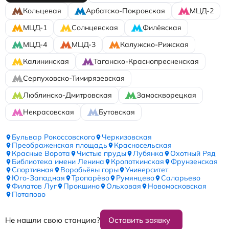
Кольцевая
Арбатско-Покровская
МЦД-2
МЦД-1
Солнцевская
Филёвская
МЦД-4
МЦД-3
Калужско-Рижская
Калининская
Таганско-Краснопресненская
Серпуховско-Тимирязевская
Люблинско-Дмитровская
Замоскворецкая
Некрасовская
Бутовская
Бульвар Рокоссовского
Черкизовская
Преображенская площадь
Красносельская
Красные Ворота
Чистые пруды
Лубянка
Охотный Ряд
Библиотека имени Ленина
Кропоткинская
Фрунзенская
Спортивная
Воробьёвы горы
Университет
Юго-Западная
Тропарёво
Румянцево
Саларьево
Филатов Луг
Прокшино
Ольховая
Новомосковская
Потапово
Не нашли свою станцию?
Оставить заявку