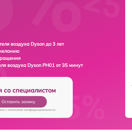
еля воздуха Dyson до 3 лет
 желанию
бращения
еля воздуха
Dyson PH01 от 35 минут
я со специалистом
Оставить заявку
есь c
политикой конфиденциальности