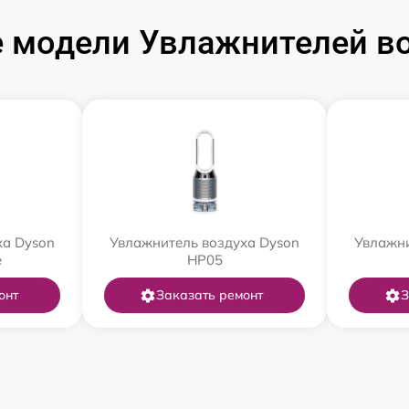
 модели Увлажнителей во
ха Dyson
Увлажнитель воздуха Dyson
Увлажни
e
HP05
онт
Заказать ремонт
З