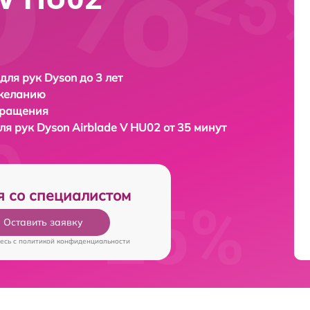
для рук Dyson до 3 лет
 желанию
бращения
ля рук
Dyson Airblade V HU02 от 35 минут
я со специалистом
Оставить заявку
есь c
политикой конфиденциальности