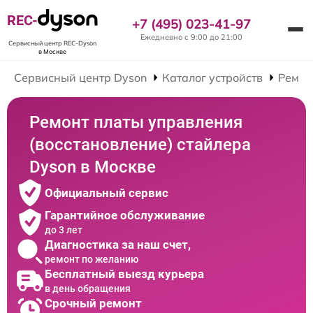
REC-
+7 (495) 023-41-97
Ежедневно с 9:00 до 21:00
Сервисный центр REC-Dyson
в Москве
Сервисный центр Dyson
Каталог устройств
Ремон
Ремонт платы управления
(восстановление) стайлера
Dyson в Москве
Официальный сервис
Гарантийное обслуживание
до 3 лет
Диагностика за наш счет,
ремонт по желанию
Бесплатный выезд курьера
в день обращения
Срочный ремонт