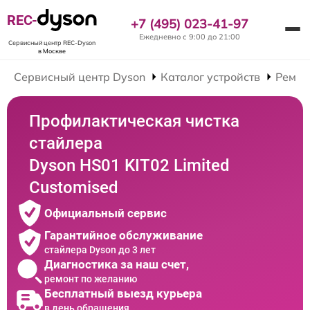
REC-
+7 (495) 023-41-97
Ежедневно с 9:00 до 21:00
Сервисный центр REC-Dyson
в Москве
Сервисный центр Dyson
Каталог устройств
Ремон
Профилактическая чистка
стайлера
Dyson HS01 KIT02 Limited
Customised
Официальный сервис
Гарантийное обслуживание
стайлера Dyson до 3 лет
Диагностика за наш счет,
ремонт по желанию
Бесплатный выезд курьера
в день обращения