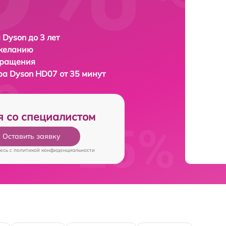
 Dyson до 3 лет
 желанию
бращения
ера
Dyson HD07 от 35 минут
я со специалистом
Оставить заявку
есь c
политикой конфиденциальности