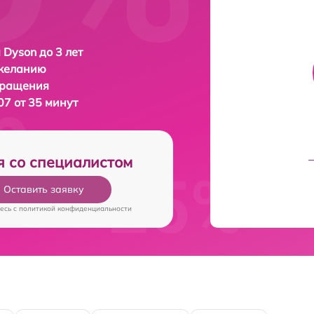
 Dyson до 3 лет
 желанию
бращения
7 от 35 минут
я со специалистом
Оставить заявку
есь c
политикой конфиденциальности