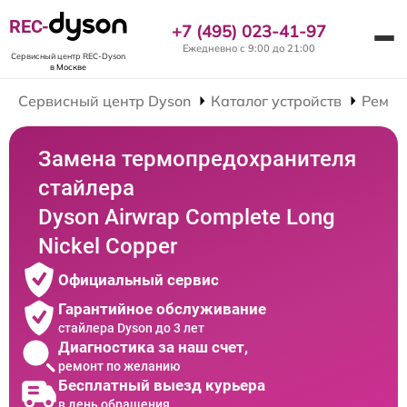
REC-
+7 (495) 023-41-97
Ежедневно с 9:00 до 21:00
Сервисный центр REC-Dyson
в Москве
Сервисный центр Dyson
Каталог устройств
Ремон
Замена термопредохранителя
стайлера
Dyson Airwrap Complete Long
Nickel Copper
Официальный сервис
Гарантийное обслуживание
стайлера Dyson до 3 лет
Диагностика за наш счет,
ремонт по желанию
Бесплатный выезд курьера
в день обращения