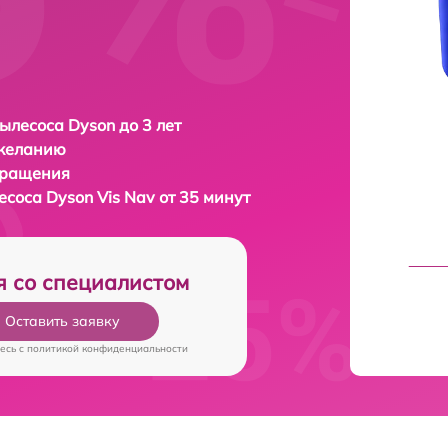
ылесоса Dyson до 3 лет
 желанию
бращения
лесоса
Dyson Vis Nav от 35 минут
я со специалистом
Оставить заявку
есь c
политикой конфиденциальности