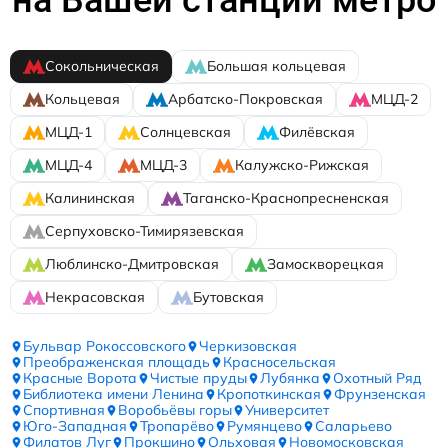
на Вашей станции метро
Сокольническая
Большая кольцевая
Кольцевая
Арбатско-Покровская
МЦД-2
МЦД-1
Солнцевская
Филёвская
МЦД-4
МЦД-3
Калужско-Рижская
Калининская
Таганско-Краснопресненская
Серпуховско-Тимирязевская
Люблинско-Дмитровская
Замоскворецкая
Некрасовская
Бутовская
Бульвар Рокоссовского
Черкизовская
Преображенская площадь
Красносельская
Красные Ворота
Чистые пруды
Лубянка
Охотный Ряд
Библиотека имени Ленина
Кропоткинская
Фрунзенская
Спортивная
Воробьёвы горы
Университет
Юго-Западная
Тропарёво
Румянцево
Саларьево
Филатов Луг
Прокшино
Ольховая
Новомосковская