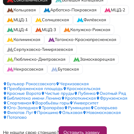
Сокольническая
Большая кольцевая
Кольцевая
Арбатско-Покровская
МЦД-2
МЦД-1
Солнцевская
Филёвская
МЦД-4
МЦД-3
Калужско-Рижская
Калининская
Таганско-Краснопресненская
Серпуховско-Тимирязевская
Люблинско-Дмитровская
Замоскворецкая
Некрасовская
Бутовская
Бульвар Рокоссовского
Черкизовская
Преображенская площадь
Красносельская
Красные Ворота
Чистые пруды
Лубянка
Охотный Ряд
Библиотека имени Ленина
Кропоткинская
Фрунзенская
Спортивная
Воробьёвы горы
Университет
Юго-Западная
Тропарёво
Румянцево
Саларьево
Филатов Луг
Прокшино
Ольховая
Новомосковская
Потапово
Не нашли свою станцию?
Оставить заявку