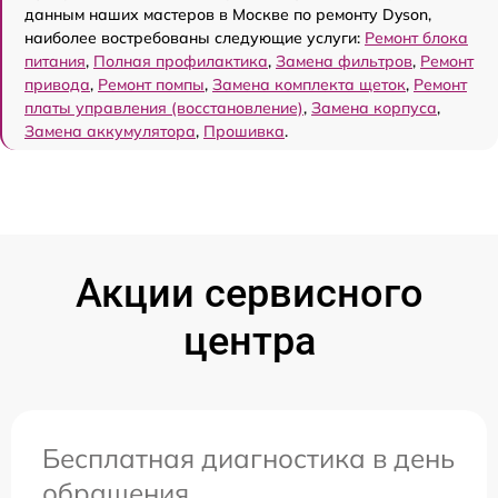
данным наших мастеров в Москве по ремонту Dyson,
наиболее востребованы следующие услуги:
Ремонт блока
питания
,
Полная профилактика
,
Замена фильтров
,
Ремонт
привода
,
Ремонт помпы
,
Замена комплекта щеток
,
Ремонт
платы управления (восстановление)
,
Замена корпуса
,
Замена аккумулятора
,
Прошивка
.
Акции сервисного
центра
Бесплатная диагностика в день
обращения