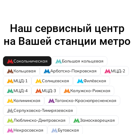
Наш сервисный центр
на Вашей станции метро
Сокольническая
Большая кольцевая
Кольцевая
Арбатско-Покровская
МЦД-2
МЦД-1
Солнцевская
Филёвская
МЦД-4
МЦД-3
Калужско-Рижская
Калининская
Таганско-Краснопресненская
Серпуховско-Тимирязевская
Люблинско-Дмитровская
Замоскворецкая
Некрасовская
Бутовская