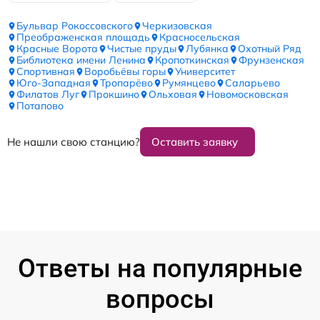
Бульвар Рокоссовского
Черкизовская
Преображенская площадь
Красносельская
Красные Ворота
Чистые пруды
Лубянка
Охотный Ряд
Библиотека имени Ленина
Кропоткинская
Фрунзенская
Спортивная
Воробьёвы горы
Университет
Юго-Западная
Тропарёво
Румянцево
Саларьево
Филатов Луг
Прокшино
Ольховая
Новомосковская
Потапово
Не нашли свою станцию?
Оставить заявку
Ответы на популярные
вопросы