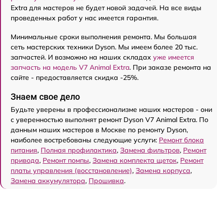
Extra для мастеров не будет новой задачей. На все виды
проведенных работ у нас имеется гарантия.
Минимальные сроки выполнения ремонта. Мы большая
сеть мастерских техники Dyson. Мы имеем более 20 тыс.
запчастей. И возможно на наших складах
уже имеется
запчасть на модель V7 Animal Extra
. При заказе ремонта на
сайте - предоставляется скидка -25%.
Знаем свое дело
Будьте уверены в профессионализме наших мастеров - они
с уверенностью выполнят ремонт Dyson V7 Animal Extra. По
данным наших мастеров в Москве по ремонту Dyson,
наиболее востребованы следующие услуги:
Ремонт блока
питания
,
Полная профилактика
,
Замена фильтров
,
Ремонт
привода
,
Ремонт помпы
,
Замена комплекта щеток
,
Ремонт
платы управления (восстановление)
,
Замена корпуса
,
Замена аккумулятора
,
Прошивка
.