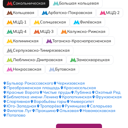
Сокольническая
Большая кольцевая
Кольцевая
Арбатско-Покровская
МЦД-2
МЦД-1
Солнцевская
Филёвская
МЦД-4
МЦД-3
Калужско-Рижская
Калининская
Таганско-Краснопресненская
Серпуховско-Тимирязевская
Люблинско-Дмитровская
Замоскворецкая
Некрасовская
Бутовская
Бульвар Рокоссовского
Черкизовская
Преображенская площадь
Красносельская
Красные Ворота
Чистые пруды
Лубянка
Охотный Ряд
Библиотека имени Ленина
Кропоткинская
Фрунзенская
Спортивная
Воробьёвы горы
Университет
Юго-Западная
Тропарёво
Румянцево
Саларьево
Филатов Луг
Прокшино
Ольховая
Новомосковская
Потапово