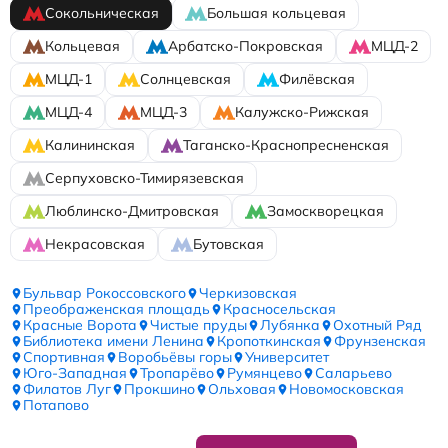
Сокольническая
Большая кольцевая
Кольцевая
Арбатско-Покровская
МЦД-2
МЦД-1
Солнцевская
Филёвская
МЦД-4
МЦД-3
Калужско-Рижская
Калининская
Таганско-Краснопресненская
Серпуховско-Тимирязевская
Люблинско-Дмитровская
Замоскворецкая
Некрасовская
Бутовская
Бульвар Рокоссовского
Черкизовская
Преображенская площадь
Красносельская
Красные Ворота
Чистые пруды
Лубянка
Охотный Ряд
Библиотека имени Ленина
Кропоткинская
Фрунзенская
Спортивная
Воробьёвы горы
Университет
Юго-Западная
Тропарёво
Румянцево
Саларьево
Филатов Луг
Прокшино
Ольховая
Новомосковская
Потапово