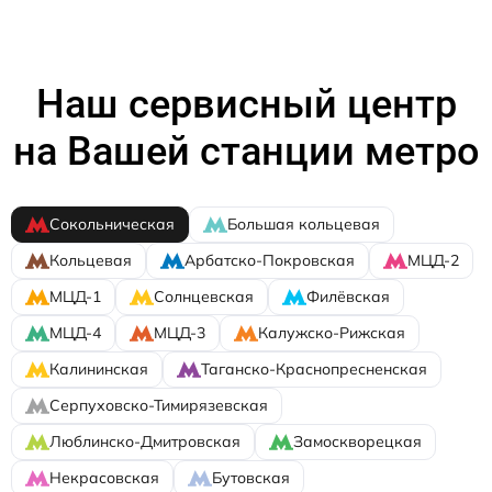
Наш сервисный центр
на Вашей станции метро
Сокольническая
Большая кольцевая
Кольцевая
Арбатско-Покровская
МЦД-2
МЦД-1
Солнцевская
Филёвская
МЦД-4
МЦД-3
Калужско-Рижская
Калининская
Таганско-Краснопресненская
Серпуховско-Тимирязевская
Люблинско-Дмитровская
Замоскворецкая
Некрасовская
Бутовская