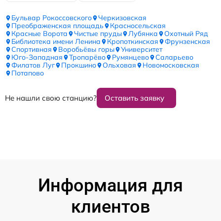
Бульвар Рокоссовского
Черкизовская
Преображенская площадь
Красносельская
Красные Ворота
Чистые пруды
Лубянка
Охотный Ряд
Библиотека имени Ленина
Кропоткинская
Фрунзенская
Спортивная
Воробьёвы горы
Университет
Юго-Западная
Тропарёво
Румянцево
Саларьево
Филатов Луг
Прокшино
Ольховая
Новомосковская
Потапово
Не нашли свою станцию?
Оставить заявку
Информация для
клиентов