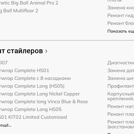
etic Big Ball Animal Pro 2
Замена кн
 Ball Multifloor 2
Ремонт ги
Ремонт бл
Показать ещё
т стайлеров
D07
Диагности
irwrap Complete HS01
Замена да
rwrap Complete с 8 насадками
Замена шн
rwrap Complete Long (HS05)
Профилакт
rwrap Complete Long Nickel Copper
Корпусный 
креплений,
rwrap Complete long Vinca Blue & Rose
Ремонт наг
rwrap Complete Long HS05
Ремонт пл
01 KIT02 Limited Customised
Ремонт пл
ещё...
(восстанов