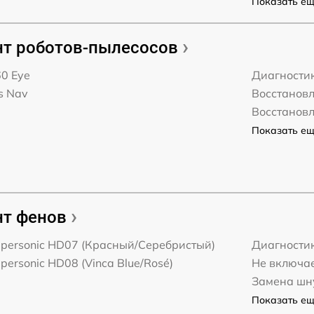
Показать ещё
т роботов-пылесосов
0 Eye
Диагности
s Nav
Восстанов
Восстановл
Показать ещё
т фенов
upersonic HD07 (Красный/Серебристый)
Диагности
personic HD08 (Vinca Blue/Rosé)
Не включа
Замена шн
Показать ещё