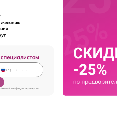
т
у желанию
ения
нут
СКИДК
 специалистом
-25%
по предварител
литикой конфиденциальности